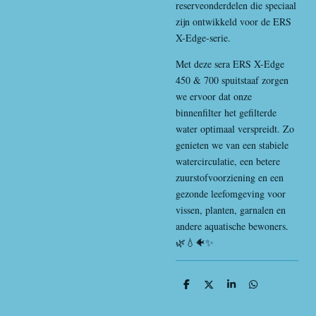
reserveonderdelen die speciaal
zijn ontwikkeld voor de ERS
X-Edge-serie.
Met deze sera ERS X-Edge
450 & 700 spuitstaaf zorgen
we ervoor dat onze
binnenfilter het gefilterde
water optimaal verspreidt. Zo
genieten we van een stabiele
watercirculatie, een betere
zuurstofvoorziening en een
gezonde leefomgeving voor
vissen, planten, garnalen en
andere aquatische bewoners.
🌿💧🐠✨
D
D
S
D
e
e
h
e
l
e
a
l