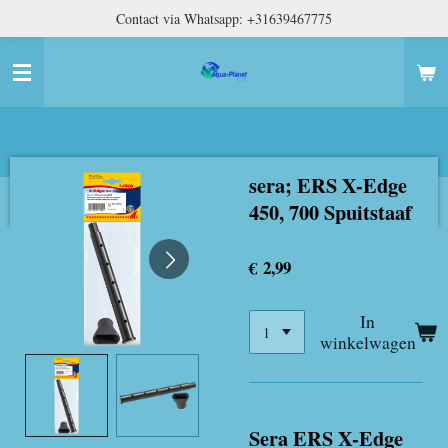
Contact via Whatsapp: +31639467775
Ga
direct
naar
de
hoofdinhoud
sera; ERS X-Edge
450, 700 Spuitstaaf
€ 2,99
In
winkelwagen
Sera ERS X-Edge