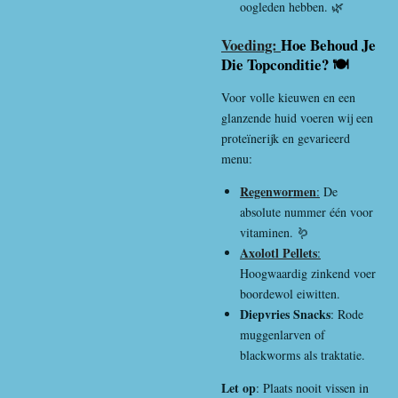
oogleden hebben. 🌿
Voeding:
Hoe Behoud Je
Die Topconditie? 🍽️
Voor volle kieuwen en een
glanzende huid voeren wij een
proteïnerijk en gevarieerd
menu:
Regenwormen
:
De
absolute nummer één voor
vitaminen. 🪱
Axolotl Pellets
:
Hoogwaardig zinkend voer
boordewol eiwitten.
Diepvries Snacks
: Rode
muggenlarven of
blackworms als traktatie.
Let op
: Plaats nooit vissen in