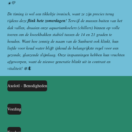
☀️💛
De timing is wel een tikkeltje ironisch, want ze zijn precies terug
tijdens deze
flink hete zomerdagen
! Terwijl de mussen buiten van het
dak vallen, draaien onze aquariumkoelers (chillers) binnen op volle
toeren om de kweekbakken stabiel tussen de 14 en 21 graden te
houden. Want hoe zonnig de naam van de Sunburst ook klinkt, hun
liefde voor koud water blijft ijskoud de belangrijkste regel voor een
gezonde, glanzende slijmlaag. Onze inspanningen hebben hun vruchten
afgeworpen, want de nieuwe generatie blinkt uit in contrast en
vitaliteit! ❄️🦎
Axolotl - Benodigheden
Voeding