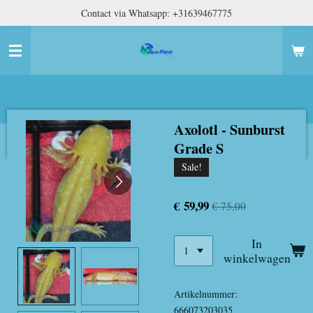
Contact via Whatsapp: +31639467775
Ga
direct
naar
de
hoofdinhoud
Axolotl - Sunburst
Grade S
Sale!
€ 59,99
€ 75,00
In
winkelwagen
Artikelnummer:
666073203035