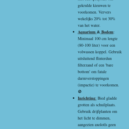
gekrulde kieuwen te
voorkomen. Ververs
wekelijks 20% tot 30%
van het water.
Aquarium
&
Bodem
:
Minimaal 100 cm lengte
(80-100 liter) voor een
volwassen koppel. Gebruik
uitsluitend flinterdun
filterzand of een 'bare
bottom' om fatale
darmverstoppingen
(impactie) te voorkomen.
🚫
Inrichting
:
Bied gladde
grotten als schuilplaats.
Gebruik drijfplanten om
het licht te dimmen,
aangezien axolotls geen