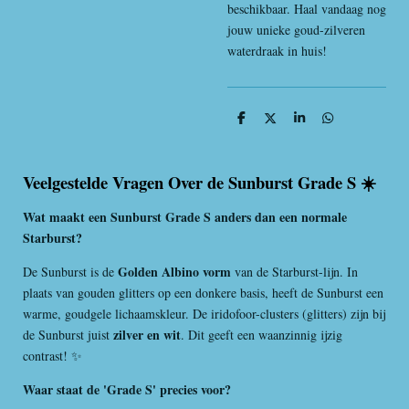
beschikbaar. Haal vandaag nog
jouw unieke goud-zilveren
waterdraak in huis!
D
D
S
D
e
e
h
e
l
e
a
l
e
l
r
e
n
e
n
Veelgestelde Vragen Over de Sunburst Grade S ☀️
Wat maakt een Sunburst Grade S anders dan een normale
Starburst?
Golden Albino vorm
De Sunburst is de
van de Starburst-lijn. In
plaats van gouden glitters op een donkere basis, heeft de Sunburst een
warme, goudgele lichaamskleur. De iridofoor-clusters (glitters) zijn bij
zilver en wit
de Sunburst juist
. Dit geeft een waanzinnig ijzig
contrast! ✨
Waar staat de 'Grade S' precies voor?