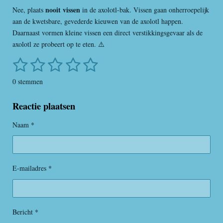
nooit vissen
Nee, plaats
in de axolotl-bak. Vissen gaan onherroepelijk
aan de kwetsbare, gevederde kieuwen van de axolotl happen.
Daarnaast vormen kleine vissen een direct verstikkingsgevaar als de
axolotl ze probeert op te eten. ⚠️
1
2
3
4
5
S
R
t
a
s
s
s
s
s
e
0 stemmen
t
m
t
t
t
t
t
i
m
Reactie plaatsen
e
e
e
e
e
n
e
n
g
r
r
r
r
r
Naam *
:
r
r
r
r
0
s
e
e
e
e
t
E-mailadres *
n
n
n
n
e
r
r
e
Bericht *
n