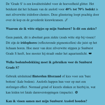
De 'Grade S' is een kwaliteitslabel voor de hoeveelheid glitter. Het
40% tot 70% bedekt
betekent dat het lichaam van de axolotl voor
is
met zilverwitte iridofoor-clusters. Deze glinstering loopt prachtig door
over de kop en de gevederde kieuwkransen. 🌌
Waarom zie ik witte stipjes op mijn Sunburst? Is dit een ziekte?
Geen paniek, dit is absoluut geen ziekte (zoals witte stip bij vissen)!
iridophores
Dit zijn de
(reflecterende pigmentcellen) die juist op het
lichaam horen. Hoe meer van deze zilverwitte stippen je Sunburst
Grade S heeft, hoe mooier hij straalt onder het aquariumlicht. 👑
Welke bodembedekking moet ik gebruiken voor de Sunburst
Grade S?
flinterdun filterzand
Gebruik uitsluitend
of kies voor een 'bare
bottom' (kale bodem). Axolotls happen hun voer op met een
stofzuiger-effect. Normaal grind of kiezels slinken ze hierbij in, wat
kan leiden tot fatale darmverstoppingen (impactie). 🚫
Kan ik vissen samen met mijn Sunburst Axolotl houden?