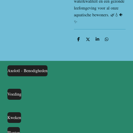
waterkwaliteit en een gezonde
leefomgeving voor al onze
aquatische bewoners. 🌿💧🐠
✨
D
D
S
D
e
e
h
e
l
e
a
l
e
l
r
e
n
e
n
Axolotl - Benodigheden
Voeding
Kweken
Planten