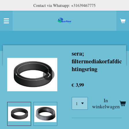
Contact via Whatsapp: +31639467775
Ga
direct
naar
de
hoofdinhoud
sera;
filtermediakorfafdic
htingsring
€ 3,99
In
winkelwagen