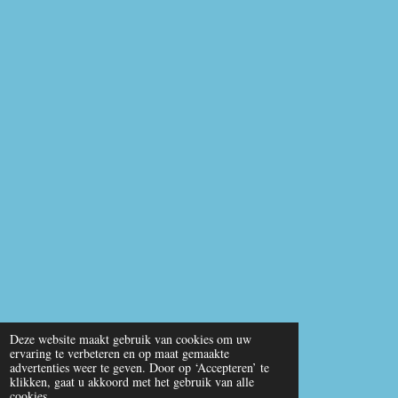
o
b
A
o
e
p
k
p
Deze website maakt gebruik van cookies om uw
ervaring te verbeteren en op maat gemaakte
advertenties weer te geven. Door op ‘Accepteren’ te
klikken, gaat u akkoord met het gebruik van alle
cookies.