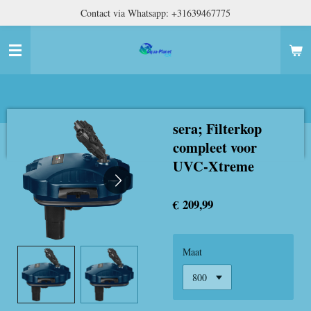
Contact via Whatsapp: +31639467775
Ga
direct
naar
de
hoofdinhoud
sera; Filterkop
compleet voor
UVC-Xtreme
€ 209,99
Maat