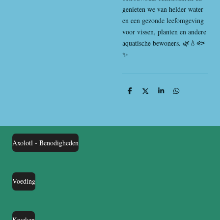
genieten we van helder water
en een gezonde leefomgeving
voor vissen, planten en andere
aquatische bewoners. 🌿💧🐟
✨
D
D
S
D
e
e
h
e
l
e
a
l
e
l
r
e
n
e
n
Axolotl - Benodigheden
Voeding
Kweken