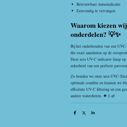
Betrouwbare statusindicatie
Eenvoudig te vervangen
Waarom kiezen wij 
onderdelen? 💡✨
Bij het onderhouden van een UVC-f
die exact aansluiten op de oorspronk
Deze sera UV-C indicator lamp op p
zekerheid van een perfecte pasvor
Zo houden we onze sera UVC-Xtr
optimale conditie en kunnen we bli
efficiënte UV-C filtering en een g
andere waterdieren. 🐠💧🌿
D
D
S
e
e
h
l
e
a
e
l
r