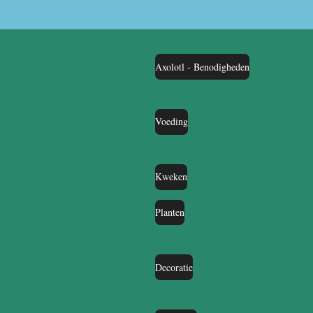
Axolotl - Benodigheden
Voeding
Kweken
Planten
Decoratie