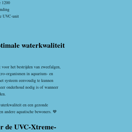
e 1200
inding
de UVC-unit
timale waterkwaliteit
 voor het bestrijden van zweefalgen,
cro-organismen in aquarium- en
het systeem eenvoudig te kunnen
neer onderhoud nodig is of wanneer
den.
waterkwaliteit en een gezonde
en andere aquatische bewoners. 💙
oor de UVC-Xtreme-