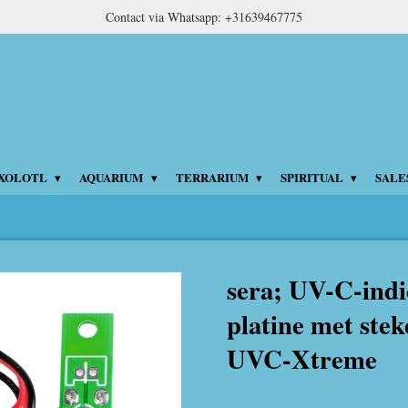
Contact via Whatsapp: +31639467775
XOLOTL
AQUARIUM
TERRARIUM
SPIRITUAL
SALE
sera; UV-C-indi
platine met ste
UVC-Xtreme