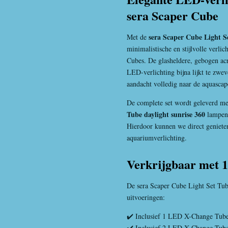
sera Scaper Cube
sera Scaper Cube Light S
Met de
minimalistische en stijlvolle verlic
Cubes. De glasheldere, gebogen ac
LED-verlichting bijna lijkt te zwe
aandacht volledig naar de aquascap
De complete set wordt geleverd me
Tube daylight sunrise 360
lampen 
Hierdoor kunnen we direct genieten
aquariumverlichting.
Verkrijgbaar met 
De sera Scaper Cube Light Set Tube
uitvoeringen:
✔️ Inclusief 1 LED X-Change Tube 
✔️ Inclusief 2 LED X-Change Tube 