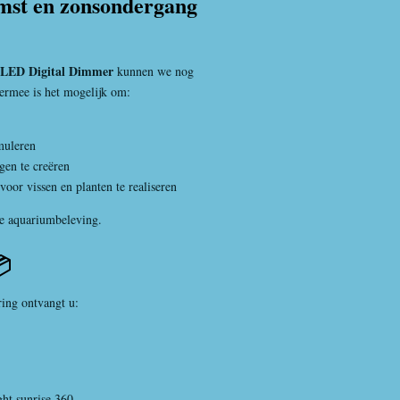
mst en zonsondergang
 LED Digital Dimmer
kunnen we nog
iermee is het mogelijk om:
muleren
en te creëren
oor vissen en planten te realiseren
re aquariumbeleving.
📦
ring ontvangt u:
ht sunrise 360