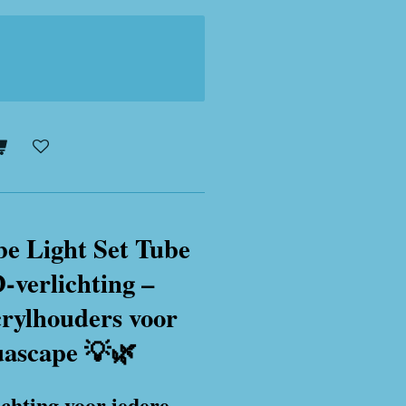
e Light Set Tube
verlichting –
rylhouders voor
quascape 💡🌿
chting voor iedere