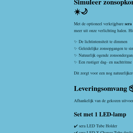
Simuleer zonsopko
☀️🌙
sera
Met de optioneel verkrijgbare
meer uit onze verlichting halen. H
✨ De lichtintensiteit te dimmen
✨ Geleidelijke zonsopgangen te si
✨ Natuurlijk ogende zonsondergang
✨ Een rustiger dag- en nachtritme v
Dit zorgt voor een nog natuurlijke
Leveringsomvang 
Afhankelijk van de gekozen uitvoe
Set met 1 LED-lamp
✔️ sera LED Tube Holder
✔️ sera LED X-Change Tube daylig