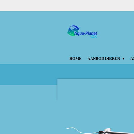
Ga
direct
naar
de
hoofdinhoud
HOME
AANBOD DIEREN
A