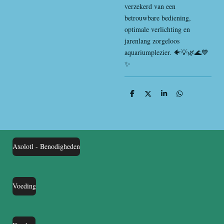
verzekerd van een
betrouwbare bediening,
optimale verlichting en
jarenlang zorgeloos
aquariumplezier. 🐠💡🌿🌊💙
✨
D
D
S
D
e
e
h
e
l
e
a
l
e
l
r
e
n
e
n
Axolotl - Benodigheden
Voeding