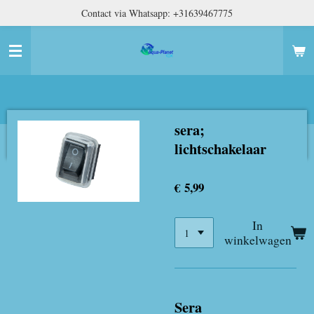
Contact via Whatsapp: +31639467775
Ga
direct
naar
de
hoofdinhoud
sera;
lichtschakelaar
€ 5,99
In
winkelwagen
Sera