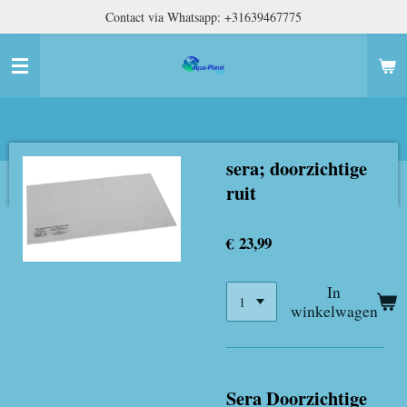
Contact via Whatsapp: +31639467775
Ga
direct
naar
de
hoofdinhoud
sera; doorzichtige
ruit
€ 23,99
In
winkelwagen
Sera Doorzichtige