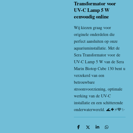
Transformator voor
UV-C Lamp 5 W
eenvoudig online
Wij kiezen graag voor
originele onderdelen die
perfect aansluiten op onze
aquariuminstallatie. Met de
Sera Transformator voor de
UV-C Lamp 5 W van de Sera
Marin Biotop Cube 130 bent u
verzekerd van een
betrouwbare
stroomvoorziening, optimale
werking van de UV-C
installatie en een schitterende
onderwaterwereld. 🌊🐠⚡💙✨
D
D
S
D
e
e
h
e