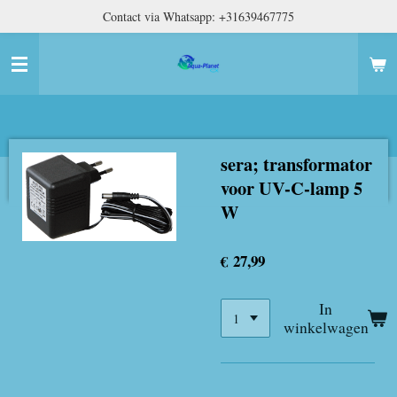
Contact via Whatsapp: +31639467775
Ga
direct
naar
de
hoofdinhoud
sera; transformator
voor UV-C-lamp 5
W
€ 27,99
In
winkelwagen