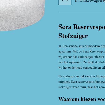
In winkelwagen
Sera Reservesp
Stofzuiger
🧽 Een schone aquariumbodem draag
aquarium. Met de Sera Reservespon
wij ervoor dat vuildeeltjes effecti
van het aquarium. Zo blijft de sto
wij het onderhoud eenvoudig en eff
Na verloop van tijd kan een filters
originele Sera reservespons brenge
stofzuiger weer terug naar het gew
Waarom kiezen voo