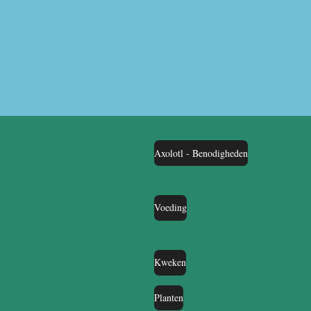
Axolotl - Benodigheden
Voeding
Kweken
Planten