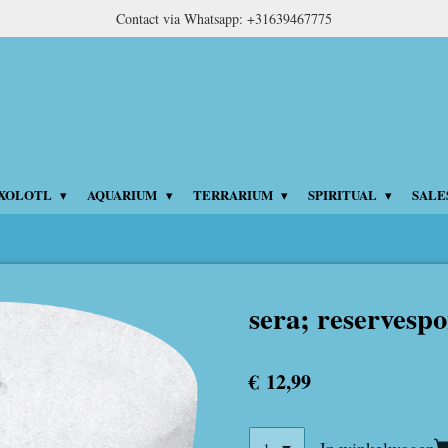
Contact via Whatsapp: +31639467775
XOLOTL
AQUARIUM
TERRARIUM
SPIRITUAL
SALE
sera; reservespo
€ 12,99