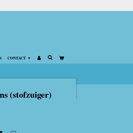
S
CONTACT
ns (stofzuiger)