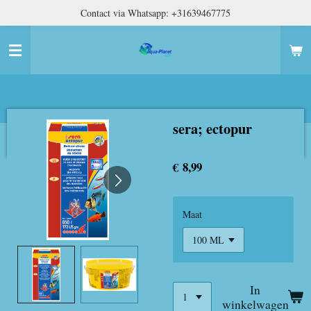
Contact via Whatsapp: +31639467775
Ga
direct
naar
de
hoofdinhoud
sera; ectopur
€ 8,99
Maat
In
winkelwagen