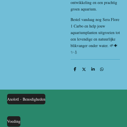
ontwikkeling en een prachtig
groen aquarium.
Bestel vandaag nog Sera Flore
1 Carbo en help jouw
aquariumplanten uitgroeien tot
een levendige en natuurlijke
blikvanger onder water. 🌱🐠
✨💧
D
D
S
D
e
e
h
e
l
e
a
l
e
l
r
e
n
e
n
Axolotl - Benodigheden
Voeding