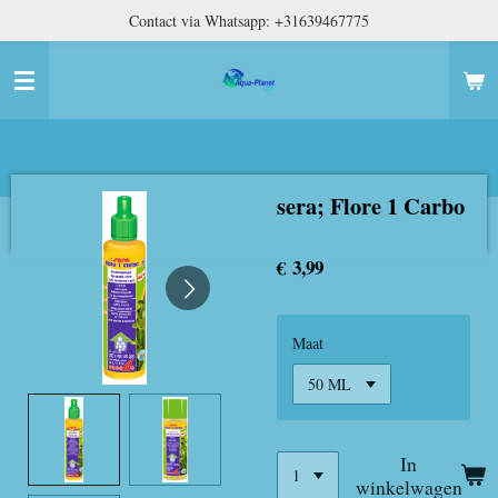
Contact via Whatsapp: +31639467775
Ga
direct
naar
de
hoofdinhoud
sera; Flore 1 Carbo
€ 3,99
Maat
In
winkelwagen