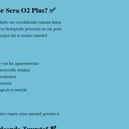
r Sera O2 Plus? ✅
halte om verschillende redenen dalen.
ve biologische processen en een grote
zorgen dat er minder zuurstof
e van het aquariumwater
ressvolle situaties
 voorkomen
acteriën
ogisch evenwicht
ties waarin extra zuurstof gewenst is.
doende Zuurstof 🫧