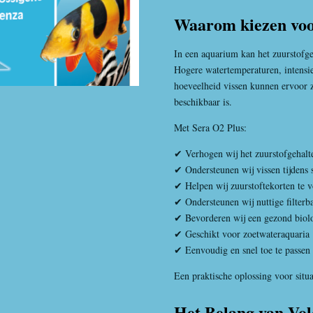
Waarom kiezen voo
In een aquarium kan het zuurstofge
Hogere watertemperaturen, intensie
hoeveelheid vissen kunnen ervoor 
beschikbaar is.
Met Sera O2 Plus:
✔ Verhogen wij het zuurstofgehalt
✔ Ondersteunen wij vissen tijdens st
✔ Helpen wij zuurstoftekorten te
✔ Ondersteunen wij nuttige filterb
✔ Bevorderen wij een gezond biol
✔ Geschikt voor zoetwateraquaria
✔ Eenvoudig en snel toe te passen
Een praktische oplossing voor situa
Het Belang van Vol