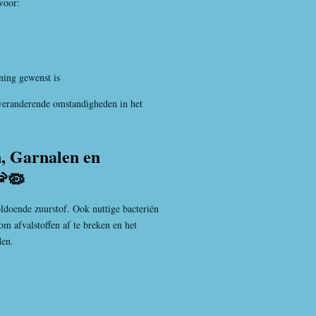
voor:
ning gewenst is
 veranderende omstandigheden in het
, Garnalen en
🦐🦠
oldoende zuurstof. Ook nuttige bacteriën
 om afvalstoffen af te breken en het
den.