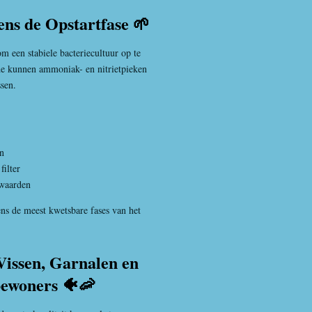
ens de Opstartfase 🌱
m een stabiele bacteriecultuur op te
de kunnen ammoniak- en nitrietpieken
ssen.
n
filter
rwaarden
ens de meest kwetsbare fases van het
issen, Garnalen en
ewoners 🐠🦐