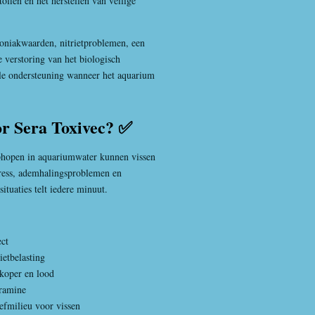
toffen en het herstellen van veilige
niakwaarden, nitrietproblemen, een
e verstoring van het biologisch
lle ondersteuning wanneer het aquarium
r Sera Toxivec? ✅
ophopen in aquariumwater kunnen vissen
stress, ademhalingsproblemen en
ituaties telt iedere minuut.
ct
ietbelasting
koper en lood
oramine
efmilieu voor vissen