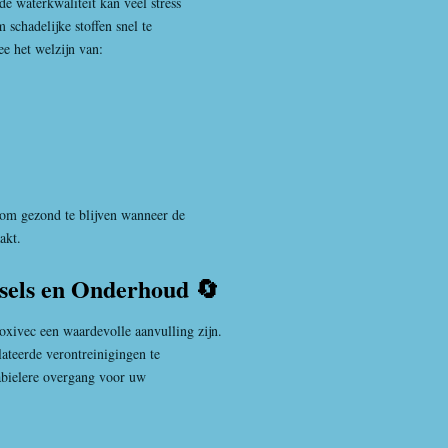
de waterkwaliteit kan veel stress
schadelijke stoffen snel te
ee het welzijn van:
 om gezond te blijven wanneer de
aakt.
sels en Onderhoud 🔄
xivec een waardevolle aanvulling zijn.
lateerde verontreinigingen te
tabielere overgang voor uw