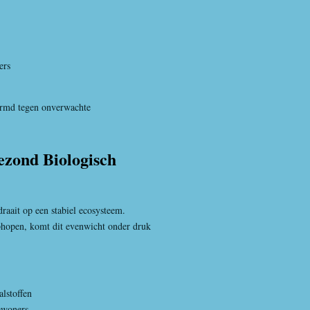
ers
hermd tegen onverwachte
ezond Biologisch
aait op een stabiel ecosysteem.
ophopen, komt dit evenwicht onder druk
lstoffen
ewoners