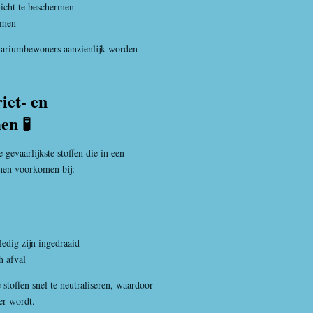
icht te beschermen
emen
uariumbewoners aanzienlijk worden
iet- en
n 🧪
gevaarlijkste stoffen die in een
nen voorkomen bij:
edig zijn ingedraaid
h afval
 stoffen snel te neutraliseren, waardoor
er wordt.