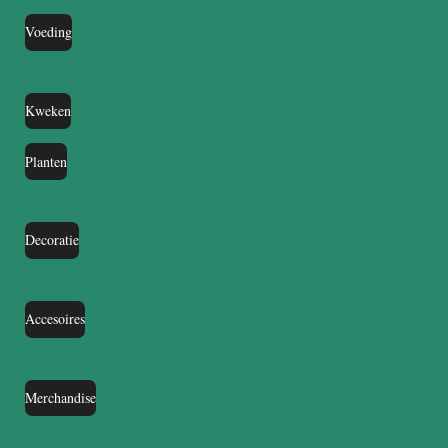
Voeding
Kweken
Planten
Decoratie
Accesoires
Merchandise