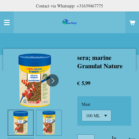
Contact via Whatsapp: +31639467775
Ga
direct
naar
de
hoofdinhoud
sera; marine
Granulat Nature
€ 5,99
Maat
In