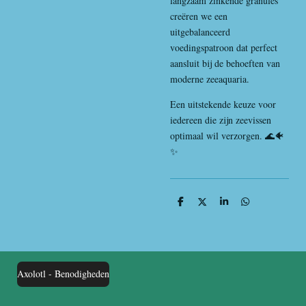
langzaam zinkende granules
creëren we een
uitgebalanceerd
voedingspatroon dat perfect
aansluit bij de behoeften van
moderne zeeaquaria.
Een uitstekende keuze voor
iedereen die zijn zeevissen
optimaal wil verzorgen. 🌊🐠
✨
D
D
S
D
e
e
h
e
l
e
a
l
e
l
r
e
n
e
n
Axolotl - Benodigheden