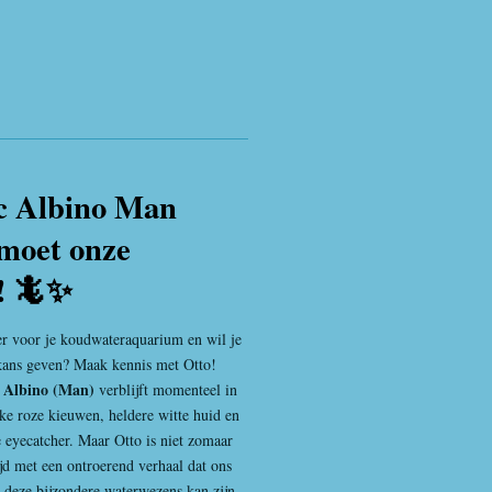
ic Albino Man
moet onze
! 🦎✨
er voor je koudwateraquarium en wil je
kans geven? Maak kennis met Otto!
c Albino (Man)
verblijft momenteel in
eke roze kieuwen, heldere witte huid en
e eyecatcher. Maar Otto is niet zomaar
tijd met een ontroerend verhaal dat ons
 deze bijzondere waterwezens kan zijn.