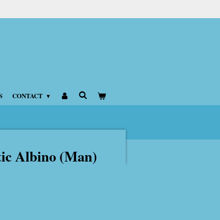
S
CONTACT
tic Albino (Man)