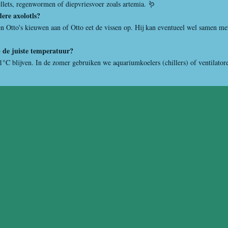
-pellets, regenwormen of diepvriesvoer zoals artemia. 🪱
ere axolotls?
en Otto's kieuwen aan of Otto eet de vissen op. Hij kan eventueel wel samen me
p de juiste temperatuur?
°C blijven. In de zomer gebruiken we aquariumkoelers (chillers) of ventilator