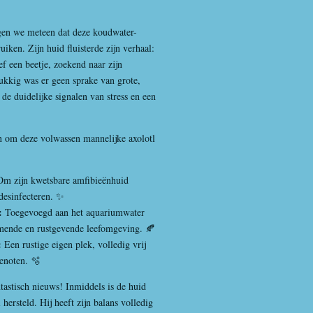
gen we meteen dat deze koudwater-
iken. Zijn huid fluisterde zijn verhaal:
f een beetje, zoekend naar zijn
lukkig was er geen sprake van grote,
de duidelijke signalen van stress en een
 om deze volwassen mannelijke axolotl
m zijn kwetsbare amfibieënhuid
 desinfecteren. ✨
:
Toegevoegd aan het aquariumwater
mmende en rustgevende leefomgeving. 🍂
:
Een rustige eigen plek, volledig vrij
genoten. 🫧
ntastisch nieuws! Inmiddels is de huid
ersteld. Hij heeft zijn balans volledig