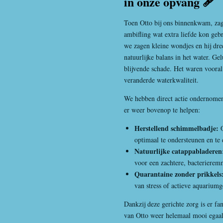
in onze opvang 🩹
Toen Otto bij ons binnenkwam, za
ambifling wat extra liefde kon gebru
we zagen kleine wondjes en hij dree
natuurlijke balans in het water. Ge
blijvende schade. Het waren vooral 
veranderde waterkwaliteit.
We hebben direct actie ondernomen
er weer bovenop te helpen:
Herstellend schimmelbadje:
O
optimaal te ondersteunen en te
Natuurlijke catappabladeren
voor een zachtere, bacteriere
Quarantaine zonder prikkels
van stress of actieve aquarium
Dankzij deze gerichte zorg is er fa
van Otto weer helemaal mooi egaal h