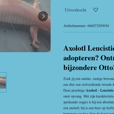
Uitverkocht
Artikelnummer:
666073203034
Axolotl Leucist
adopteren? Ont
bijzondere Otto
Zoek jij een unieke, rustige bewon
een dier een welverdiende tweede 
Axolotl - Leucisti
Deze prachtige
onze opvang. Met zijn karakteristi
sprekende oogjes is hij een absolut
een axolotl; hij is een heer op leef
herinnert aan hoe diep de band met