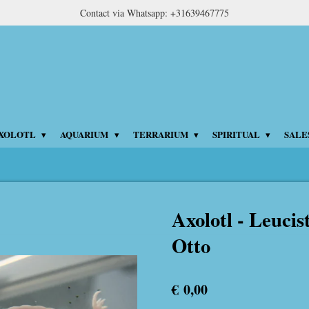
Contact via Whatsapp: +31639467775
XOLOTL
AQUARIUM
TERRARIUM
SPIRITUAL
SALE
Axolotl - Leucis
Otto
€ 0,00