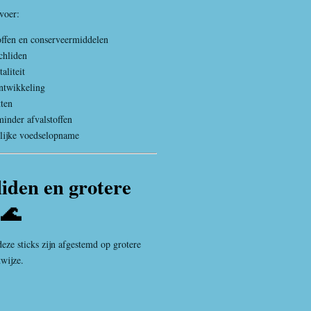
voer:
offen en conserveermiddelen
chliden
aliteit
ntwikkeling
tten
inder afvalstoffen
rlijke voedselopname
liden en grotere
 🌊
eze sticks zijn afgestemd op grotere
twijze.