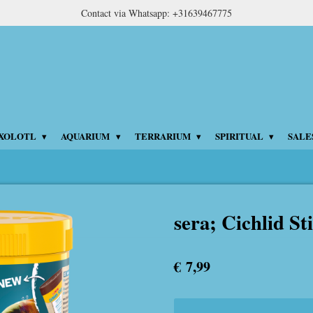
Contact via Whatsapp: +31639467775
XOLOTL
AQUARIUM
TERRARIUM
SPIRITUAL
SALE
sera; Cichlid St
€ 7,99