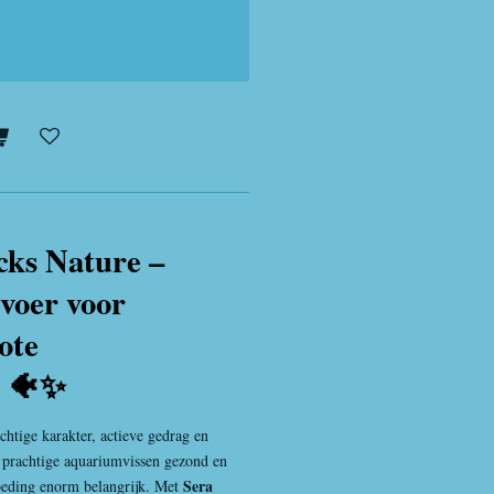
cks Nature –
voer voor
ote
n 🐠✨
htige karakter, actieve gedrag en
prachtige aquariumvissen gezond en
Sera
oeding enorm belangrijk. Met