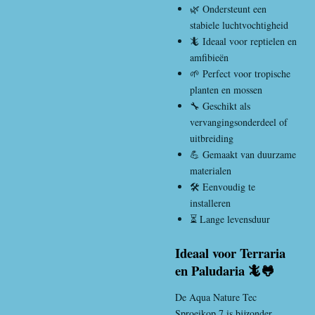
🌿 Ondersteunt een
stabiele luchtvochtigheid
🦎 Ideaal voor reptielen en
amfibieën
🌱 Perfect voor tropische
planten en mossen
🔧 Geschikt als
vervangingsonderdeel of
uitbreiding
💪 Gemaakt van duurzame
materialen
🛠️ Eenvoudig te
installeren
⏳ Lange levensduur
Ideaal voor Terraria
en Paludaria 🦎🐸
De Aqua Nature Tec
Sproeikop 7 is bijzonder