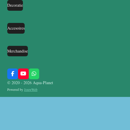
Decoratie
Accesoires
Merchandise
F
Y
W
a
o
h
© 2020 - 2026 Aqua-Planet
c
u
a
e
T
t
Powered by
JouwWeb
b
u
s
o
b
A
o
e
p
k
p