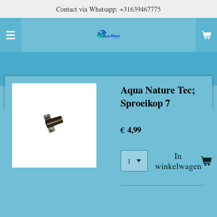
Contact via Whatsapp: +31639467775
Ga
direct
naar
de
hoofdinhoud
Aqua Nature Tec;
Sproeikop 7
€ 4,99
In
winkelwagen