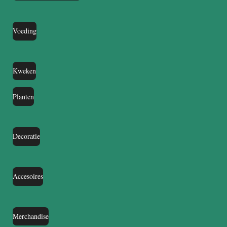
Voeding
Kweken
Planten
Decoratie
Accesoires
Merchandise