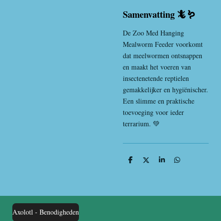
Samenvatting 🦎🪱
De Zoo Med Hanging
Mealworm Feeder voorkomt
dat meelwormen ontsnappen
en maakt het voeren van
insectenetende reptielen
gemakkelijker en hygiënischer.
Een slimme en praktische
toevoeging voor ieder
terrarium. 💚
D
D
S
D
e
e
h
e
l
e
a
l
e
l
r
e
n
e
n
Axolotl - Benodigheden