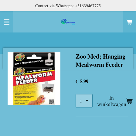
Contact via Whatsapp: +31639467775
Ga
direct
naar
de
hoofdinhoud
Zoo Med; Hanging
Mealworm Feeder
€ 5,99
In
winkelwagen