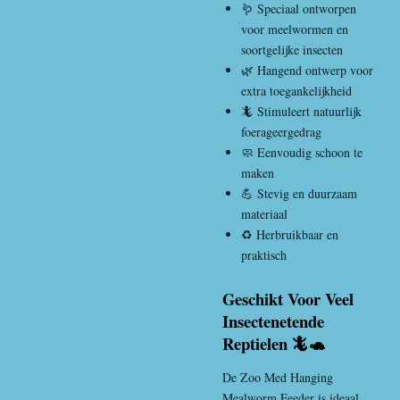
🪱 Speciaal ontworpen
voor meelwormen en
soortgelijke insecten
🌿 Hangend ontwerp voor
extra toegankelijkheid
🦎 Stimuleert natuurlijk
foerageergedrag
🧼 Eenvoudig schoon te
maken
💪 Stevig en duurzaam
materiaal
♻️ Herbruikbaar en
praktisch
Geschikt Voor Veel
Insectenetende
Reptielen 🦎🐢
De Zoo Med Hanging
Mealworm Feeder is ideaal