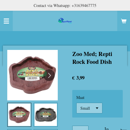
Contact via Whatsapp: +31639467775
Ga
direct
naar
de
hoofdinhoud
Zoo Med; Repti
Rock Food Dish
€ 3,99
Maat
In