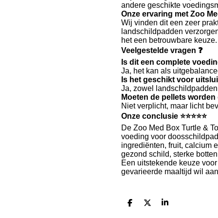
andere geschikte voedingsmi
Onze ervaring met Zoo Med
Wij vinden dit een zeer pra
landschildpadden verzorge
het een betrouwbare keuze.
Veelgestelde vragen ❓
Is dit een complete voedi
Ja, het kan als uitgebalanc
Is het geschikt voor uits
Ja, zowel landschildpadden
Moeten de pellets worden
Niet verplicht, maar licht 
Onze conclusie ⭐⭐⭐⭐⭐
De
Zoo Med
Box Turtle & To
voeding voor doosschildpad
ingrediënten, fruit, calciu
gezond schild, sterke botten 
Een uitstekende keuze voor
gevarieerde maaltijd wil aa
D
D
S
e
e
h