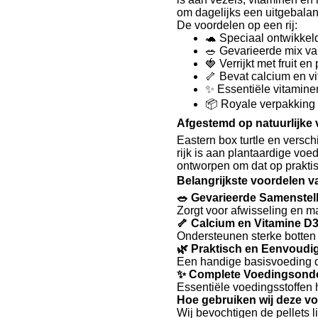
om dagelijks een uitgebala
De voordelen op een rij:
🐢 Speciaal ontwikke
🥗 Gevarieerde mix van
🍓 Verrijkt met fruit 
🦴 Bevat calcium en v
✨ Essentiële vitamine
📦 Royale verpakking
Afgestemd op natuurlijke
Eastern box turtle
en verschi
rijk is aan plantaardige vo
ontworpen om dat op praktis
Belangrijkste voordelen v
🥗 Gevarieerde Samenstel
Zorgt voor afwisseling en ma
🦴 Calcium en Vitamine D
Ondersteunen sterke botten
🌿 Praktisch en Eenvoudi
Een handige basisvoeding d
✨ Complete Voedingsond
Essentiële voedingsstoffen 
Hoe gebruiken wij deze v
Wij bevochtigen de pellets 