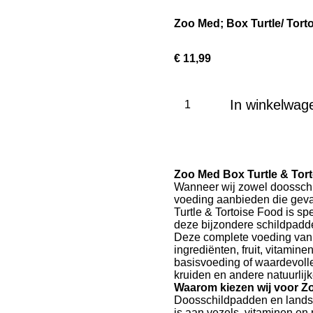
Zoo Med; Box Turtle/ Tort
€ 11,99
In winkelwag
Zoo Med Box Turtle & Tor
Wanneer wij zowel doosschi
voeding aanbieden die geva
Turtle & Tortoise Food is s
deze bijzondere schildpadd
Deze complete voeding van 
ingrediënten, fruit, vitamin
basisvoeding of waardevolle
kruiden en andere natuurli
Waarom kiezen wij voor Z
Doosschildpadden en landsc
is aan vezels, vitaminen e