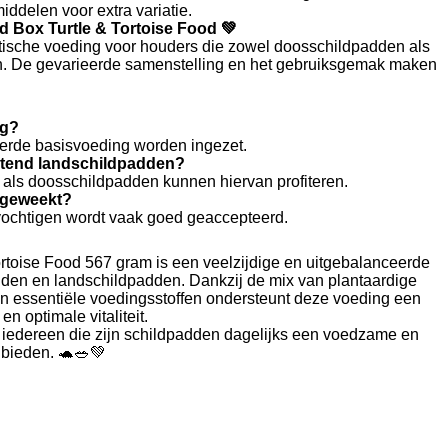
ddelen voor extra variatie.
 Box Turtle & Tortoise Food 💚
ktische voeding voor houders die zowel doosschildpadden als
n. De gevarieerde samenstelling en het gebruiksgemak maken
ng?
eerde basisvoeding worden ingezet.
luitend landschildpadden?
 als doosschildpadden kunnen hiervan profiteren.
 geweekt?
bevochtigen wordt vaak goed geaccepteerd.
rtoise Food 567 gram is een veelzijdige en uitgebalanceerde
den en landschildpadden. Dankzij de mix van plantaardige
m en essentiële voedingsstoffen ondersteunt deze voeding een
en optimale vitaliteit.
 iedereen die zijn schildpadden dagelijks een voedzame en
nbieden. 🐢🥗💚