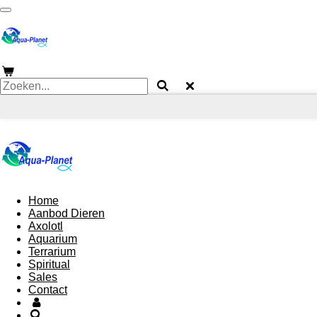
Ga
direct
naar
de
hoofdinhoud
Home
Aanbod Dieren
Axolotl
Aquarium
Terrarium
Spiritual
Sales
Contact