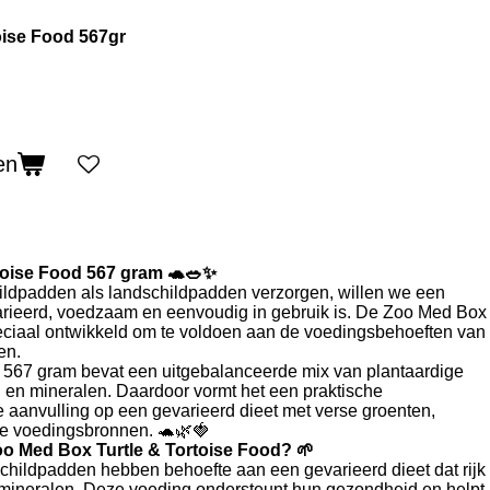
oise Food 567gr
en
toise Food 567 gram 🐢🥗✨
ldpadden als landschildpadden verzorgen, willen we een
rieerd, voedzaam en eenvoudig in gebruik is. De
Zoo Med
Box
peciaal ontwikkeld om te voldoen aan de voedingsbehoeften van
en.
567 gram bevat een uitgebalanceerde mix van plantaardige
en en mineralen. Daardoor vormt het een praktische
 aanvulling op een gevarieerd dieet met verse groenten,
jke voedingsbronnen. 🐢🌿🍓
oo Med Box Turtle & Tortoise Food? 🌱
hildpadden hebben behoefte aan een gevarieerd dieet dat rijk
n mineralen. Deze voeding ondersteunt hun gezondheid en helpt