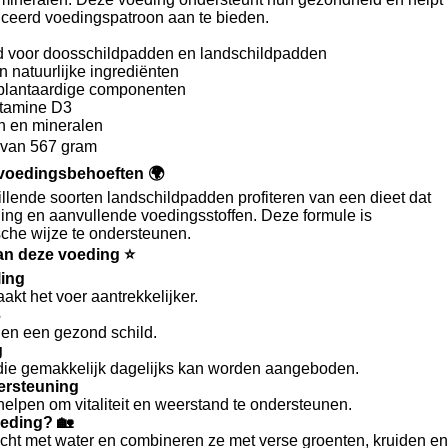
nceerd voedingspatroon aan te bieden.
ld voor doosschildpadden en landschildpadden
 natuurlijke ingrediënten
en plantaardige componenten
itamine D3
n en mineralen
 van 567 gram
 voedingsbehoeften 🌍
llende soorten landschildpadden profiteren van een dieet dat
eding en aanvullende voedingsstoffen. Deze formule is
che wijze te ondersteunen.
an deze voeding ⭐
ling
akt het voer aantrekkelijker.
3
 en een gezond schild.
g
ie gemakkelijk dagelijks kan worden aangeboden.
ersteuning
helpen om vitaliteit en weerstand te ondersteunen.
oeding? 🏡
licht met water en combineren ze met verse groenten, kruiden en