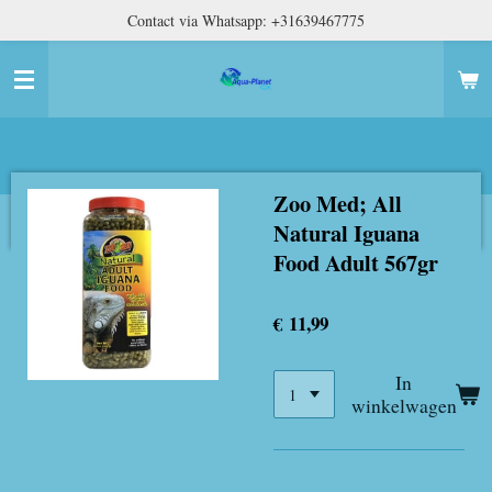
Contact via Whatsapp: +31639467775
Ga
direct
naar
de
hoofdinhoud
Zoo Med; All
Natural Iguana
Food Adult 567gr
€ 11,99
In
winkelwagen