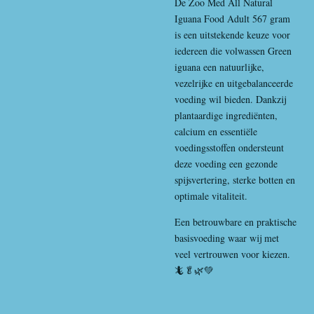
De
Zoo Med
All Natural
Iguana Food Adult 567 gram
is een uitstekende keuze voor
iedereen die volwassen
Green
iguana
een natuurlijke,
vezelrijke en uitgebalanceerde
voeding wil bieden. Dankzij
plantaardige ingrediënten,
calcium en essentiële
voedingsstoffen ondersteunt
deze voeding een gezonde
spijsvertering, sterke botten en
optimale vitaliteit.
Een betrouwbare en praktische
basisvoeding waar wij met
veel vertrouwen voor kiezen.
🦎🥬🌿💚