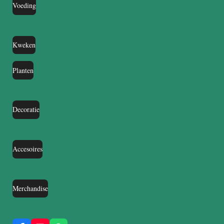
Voeding
Kweken
Planten
Decoratie
Accesoires
Merchandise