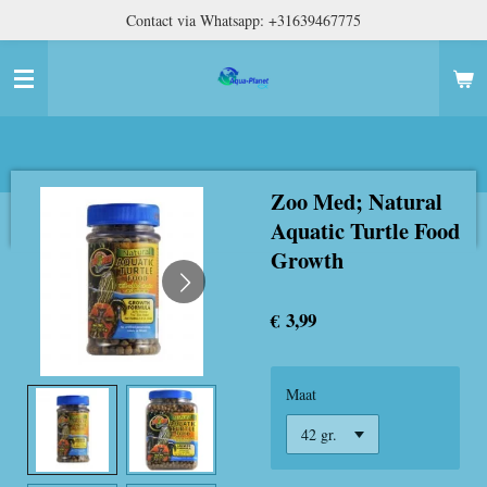
Contact via Whatsapp: +31639467775
Ga
direct
naar
de
hoofdinhoud
Zoo Med; Natural
Aquatic Turtle Food
Growth
€ 3,99
Maat