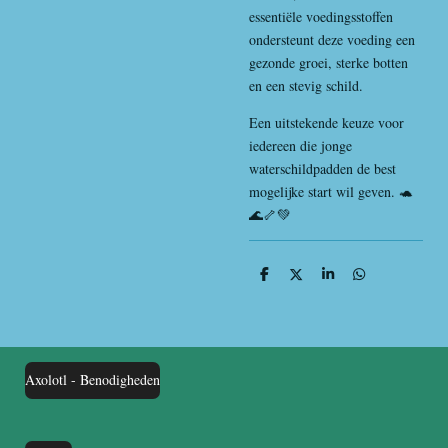
essentiële voedingsstoffen
ondersteunt deze voeding een
gezonde groei, sterke botten
en een stevig schild.
Een uitstekende keuze voor
iedereen die jonge
waterschildpadden de best
mogelijke start wil geven. 🐢
🌊🦴💚
D
D
S
D
e
e
h
e
l
e
a
l
e
l
r
e
n
e
n
Axolotl - Benodigheden