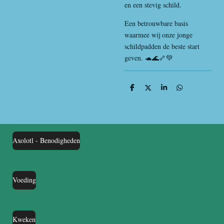
en een stevig schild.
Een betrouwbare basis
waarmee wij onze jonge
schildpadden de beste start
geven. 🐢🌊🦴💚
D
D
S
D
e
e
h
e
l
e
a
l
e
l
r
e
n
e
n
Axolotl - Benodigheden
Voeding
Kweken