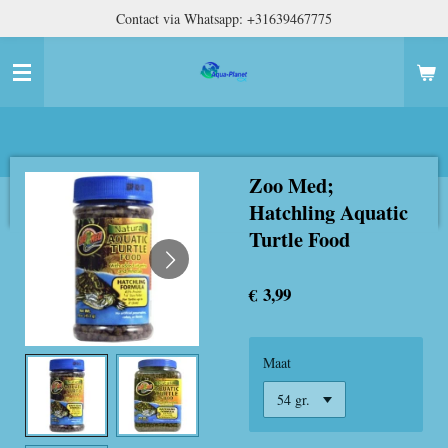
Contact via Whatsapp: +31639467775
Ga
direct
naar
de
hoofdinhoud
Zoo Med;
Hatchling Aquatic
Turtle Food
€ 3,99
Maat