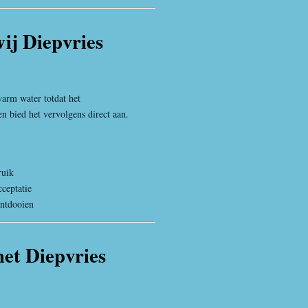
ij Diepvries
warm water totdat het
n bied het vervolgens direct aan.
ruik
ceptatie
ontdooien
et Diepvries