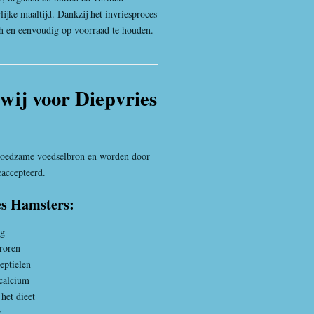
ijke maaltijd. Dankzij het invriesproces
ch en eenvoudig op voorraad te houden.
ij voor Diepvries
 voedzame voedselbron en worden door
accepteerd.
es Hamsters:
ng
vroren
eptielen
 calcium
het dieet
r