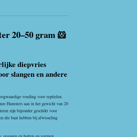
ter 20–50 gram 🐹
lijke diepvries
voor slangen en andere
hoogwaardige voeding voor reptielen.
onze
Hamster
s aan in het gewicht van 20
eren zijn bijzonder geschikt voor
en die baat hebben bij afwisseling
en, organen en botten en vormen