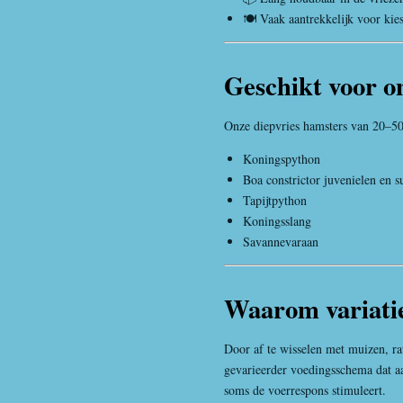
🍽️ Vaak aantrekkelijk voor kie
Geschikt voor o
Onze diepvries hamsters van 20–50
Koningspython
Boa constrictor
juvenielen en s
Tapijtpython
Koningsslang
Savannevaraan
Waarom variatie
Door af te wisselen met muizen, r
gevarieerder voedingsschema dat aa
soms de voerrespons stimuleert.