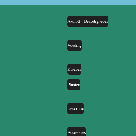
Axolotl - Benodigheden
Voeding
Kweken
Planten
Decoratie
Accesoires