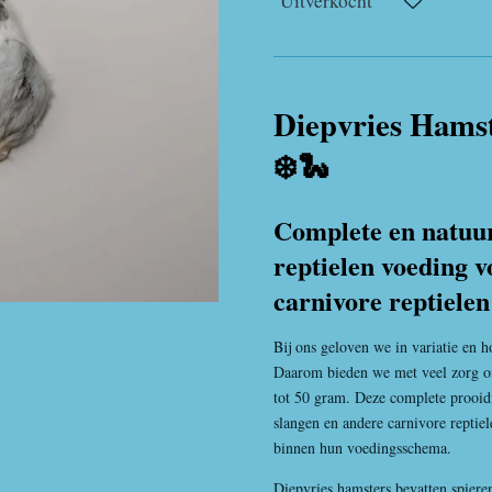
Uitverkocht
Diepvries Hams
❄️🐍
Complete en natuur
reptielen voeding 
carnivore reptielen
Bij ons geloven we in variatie en 
Daarom bieden we met veel zorg 
tot 50 gram. Deze complete prooidi
slangen en andere carnivore reptiel
binnen hun voedingsschema.
Diepvries hamsters bevatten spier