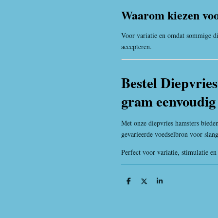
Waarom kiezen voo
Voor variatie en omdat sommige di
accepteren.
Bestel Diepvrie
gram eenvoudig 
Met onze diepvries hamsters bieden
gevarieerde voedselbron voor slang
Perfect voor variatie, stimulatie en
D
D
S
e
e
h
l
e
a
e
l
r
n
e