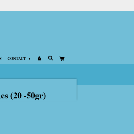
S
CONTACT
es (20 -50gr)