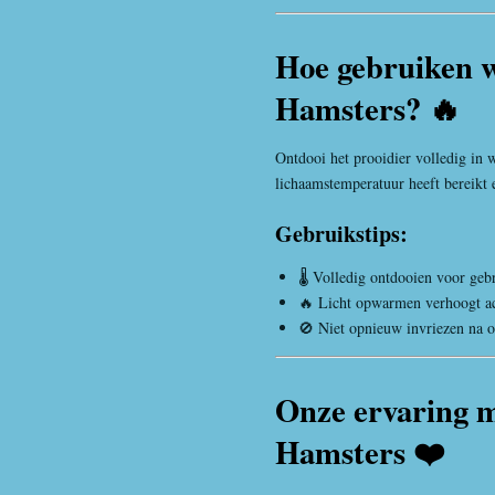
Hoe gebruiken w
Hamsters? 🔥
Ontdooi het prooidier volledig in 
lichaamstemperatuur heeft bereikt e
Gebruikstips:
🌡️ Volledig ontdooien voor geb
🔥 Licht opwarmen verhoogt ac
🚫 Niet opnieuw invriezen na 
Onze ervaring m
Hamsters ❤️