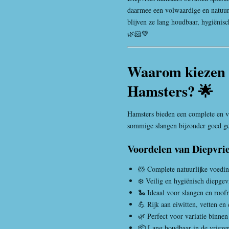
daarmee een volwaardige en natuurl
blijven ze lang houdbaar, hygiënis
🌿🐹💚
Waarom kiezen w
Hamsters? 🌟
Hamster
s bieden een complete en
sommige slangen bijzonder goed ge
Voordelen van Diepvri
🐹 Complete natuurlijke voedi
❄️ Veilig en hygiënisch diepge
🐍 Ideaal voor slangen en roofr
💪 Rijk aan eiwitten, vetten en
🌿 Perfect voor variatie binnen 
📦 Lang houdbaar in de vrieze