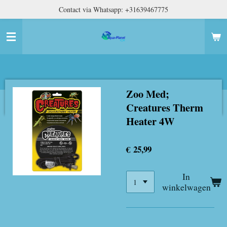
Contact via Whatsapp: +31639467775
Ga
direct
naar
de
hoofdinhoud
Zoo Med;
Creatures Therm
Heater 4W
€ 25,99
In
winkelwagen