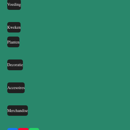
Voeding
Kweken
Planten
Decoratie
Accesoires
Merchandise