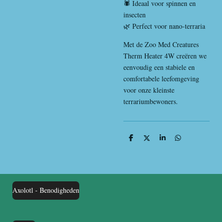
🕷️ Ideaal voor spinnen en
insecten
🌿 Perfect voor nano-terraria
Met de Zoo Med Creatures
Therm Heater 4W creëren we
eenvoudig een stabiele en
comfortabele leefomgeving
voor onze kleinste
terrariumbewoners.
D
D
S
D
e
e
h
e
l
e
a
l
e
l
r
e
n
e
n
Axolotl - Benodigheden