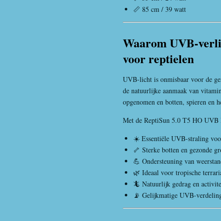
📏 85 cm / 39 watt
Waarom UVB-verlich
voor reptielen
UVB-licht is onmisbaar voor de gez
de natuurlijke aanmaak van vitam
opgenomen en botten, spieren en he
Met de ReptiSun 5.0 T5 HO UVB 
☀️ Essentiële UVB-straling vo
🦴 Sterke botten en gezonde gr
💪 Ondersteuning van weerstand 
🌿 Ideaal voor tropische terrari
🦎 Natuurlijk gedrag en activite
📡 Gelijkmatige UVB-verdeling