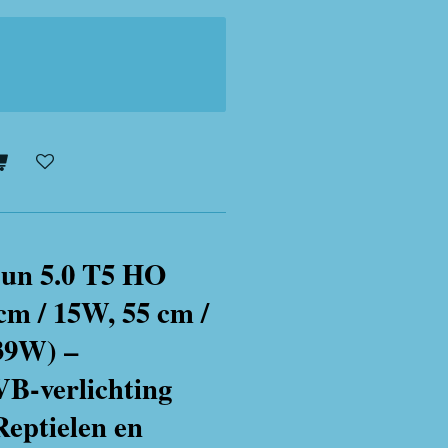
un 5.0 T5 HO
m / 15W, 55 cm /
39W) –
VB-verlichting
Reptielen en