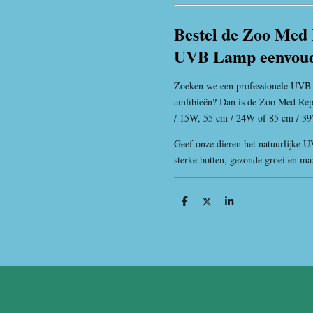
Bestel de Zoo Med
UVB Lamp eenvoudi
Zoeken we een professionele UVB-l
amfibieën? Dan is de Zoo Med R
/ 15W, 55 cm / 24W of 85 cm / 39
Geef onze dieren het natuurlijke U
sterke botten, gezonde groei en max
D
D
S
e
e
h
l
e
a
e
l
r
n
e