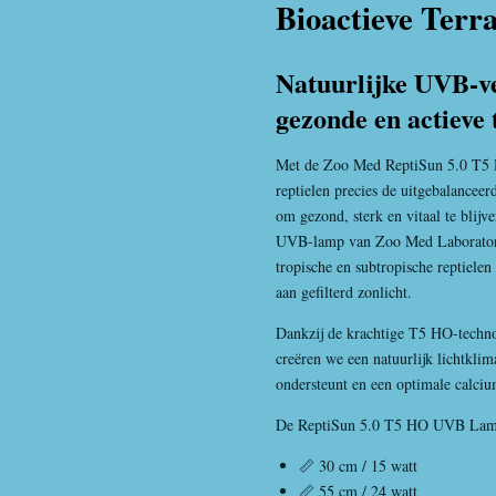
Bioactieve Terr
Natuurlijke UVB-ve
gezonde en actieve
Met de Zoo Med ReptiSun 5.0 T
reptielen precies de uitgebalancee
om gezond, sterk en vitaal te bli
UVB-lamp van
Zoo Med Laborator
tropische en subtropische reptielen
aan gefilterd zonlicht.
Dankzij de krachtige T5 HO-techn
creëren we een natuurlijk lichtkli
ondersteunt en een optimale calc
De ReptiSun 5.0 T5 HO UVB Lamp i
📏 30 cm / 15 watt
📏 55 cm / 24 watt