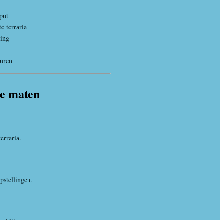
put
e terraria
ding
uren
ie maten
erraria.
pstellingen.