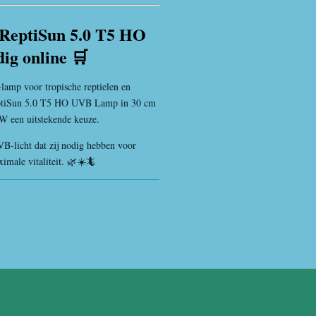
 ReptiSun 5.0 T5 HO
g online 🛒
amp voor tropische reptielen en
eptiSun 5.0 T5 HO UVB Lamp in 30 cm
W een uitstekende keuze.
VB-licht dat zij nodig hebben voor
imale vitaliteit. 🌿☀️🦎