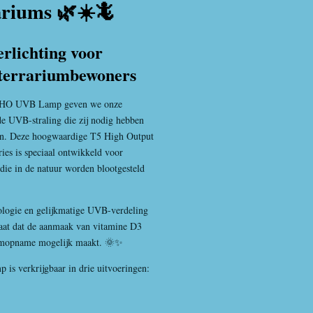
ariums 🌿☀️🦎
rlichting voor
 terrariumbewoners
5 HO UVB Lamp geven we onze
rde UVB-straling die zij nodig hebben
jven. Deze hoogwaardige T5 High Output
ies
is speciaal ontwikkeld voor
 die in de natuur worden blootgesteld
ologie en gelijkmatige UVB-verdeling
maat dat de aanmaak van vitamine D3
iumopname mogelijk maakt. 🌞✨
s verkrijgbaar in drie uitvoeringen: