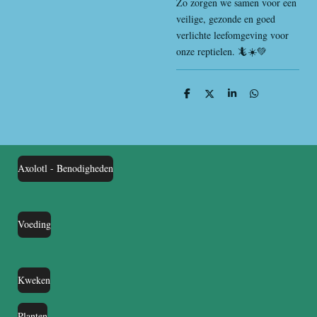
Zo zorgen we samen voor een
veilige, gezonde en goed
verlichte leefomgeving voor
onze reptielen. 🦎☀️💚
D
D
S
D
e
e
h
e
l
e
a
l
e
l
r
e
n
e
n
Axolotl - Benodigheden
Voeding
Kweken
Planten