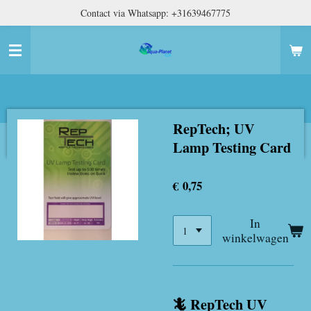
Contact via Whatsapp: +31639467775
Ga
direct
naar
de
hoofdinhoud
RepTech; UV
Lamp Testing Card
€ 0,75
In
winkelwagen
🦎 RepTech UV