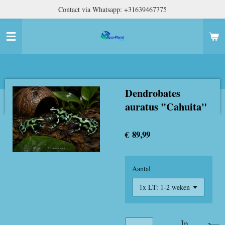
Contact via Whatsapp: +31639467775
Ga
direct
naar
de
hoofdinhoud
Dendrobates
auratus "Cahuita"
€ 89,99
Aantal
In