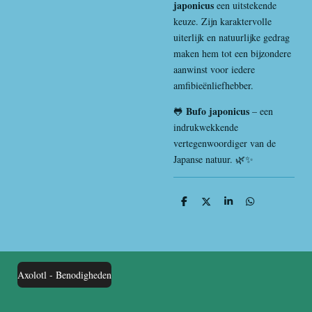
japonicus
een uitstekende
keuze. Zijn karaktervolle
uiterlijk en natuurlijke gedrag
maken hem tot een bijzondere
aanwinst voor iedere
amfibieënliefhebber.
Bufo japonicus
🐸
– een
indrukwekkende
vertegenwoordiger van de
Japanse natuur. 🌿✨
D
D
S
D
e
e
h
e
l
e
a
l
e
l
r
e
n
e
n
Axolotl - Benodigheden