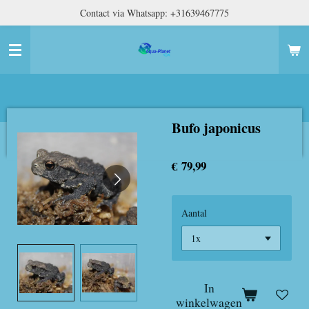
Contact via Whatsapp: +31639467775
Ga
direct
naar
de
hoofdinhoud
Bufo japonicus
€ 79,99
Aantal
In
winkelwagen