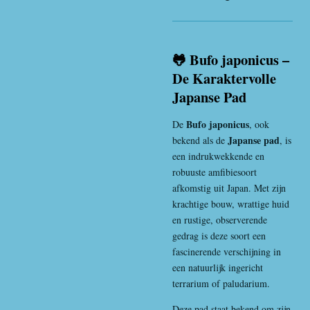
🐸 Bufo japonicus –
De Karaktervolle
Japanse Pad
Bufo japonicus
De
, ook
Japanse pad
bekend als de
, is
een indrukwekkende en
robuuste amfibiesoort
afkomstig uit
Japan
. Met zijn
krachtige bouw, wrattige huid
en rustige, observerende
gedrag is deze soort een
fascinerende verschijning in
een natuurlijk ingericht
terrarium of paludarium.
Deze pad staat bekend om zijn