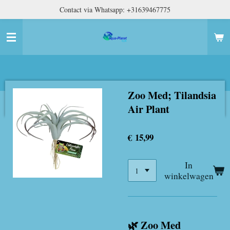
Contact via Whatsapp: +31639467775
Ga
direct
naar
de
hoofdinhoud
Zoo Med; Tilandsia
Air Plant
€ 15,99
In
winkelwagen
🌿 Zoo Med