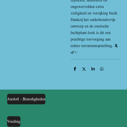
ongewervelden extra
veiligheid en verrijking biedt.
Dankzij het onderhoudsvrije
ontwerp en de exotische
luchtplant-look is dit een
prachtige toevoeging aan
iedere terrariumopstelling. 🦎
🌿✨
D
D
S
D
e
e
h
e
l
e
a
l
e
l
r
e
n
e
n
Axolotl - Benodigheden
Voeding