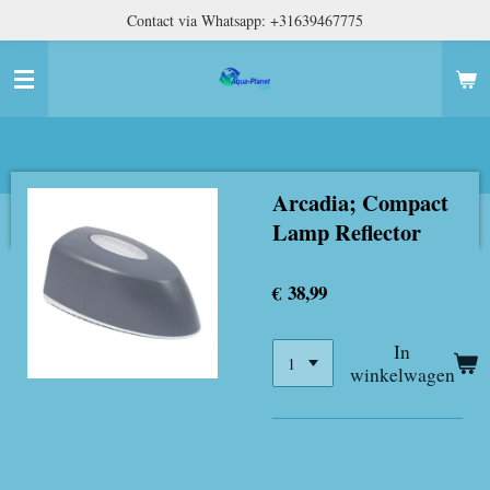
Contact via Whatsapp: +31639467775
Ga
direct
naar
de
hoofdinhoud
Arcadia; Compact
Lamp Reflector
€ 38,99
In
winkelwagen