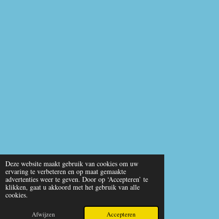
o
b
A
o
e
p
k
p
Deze website maakt gebruik van cookies om uw
ervaring te verbeteren en op maat gemaakte
advertenties weer te geven. Door op ‘Accepteren’ te
klikken, gaat u akkoord met het gebruik van alle
cookies.
Afwijzen
Accepteren