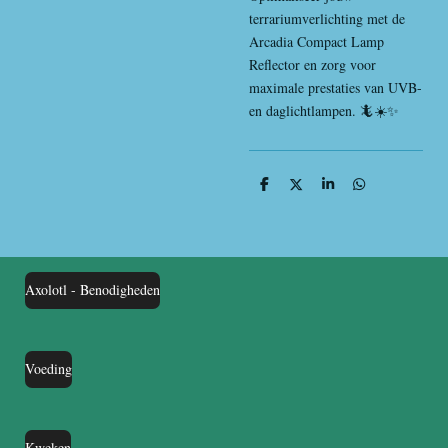
terrariumverlichting met de
Arcadia Compact Lamp
Reflector en zorg voor
maximale prestaties van UVB-
en daglichtlampen. 🦎☀️✨
D
D
S
D
e
e
h
e
l
e
a
l
e
l
r
e
n
e
n
Axolotl - Benodigheden
Voeding
Kweken