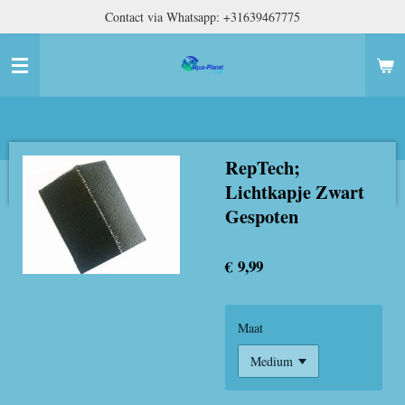
Contact via Whatsapp: +31639467775
Ga
direct
naar
de
hoofdinhoud
RepTech;
Lichtkapje Zwart
Gespoten
€ 9,99
Maat