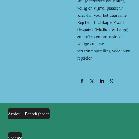
Wil je terrariumverlichting
veilig en stijlvol plaatsen?
Kies dan voor het duurzame
RepTech Lichtkapje Zwart
Gespoten (Medium & Large)
en creëer een professionele,
veilige en nette
terrariumopstelling voor jouw
reptielen.
D
D
S
D
e
e
h
e
l
e
a
l
e
l
r
e
n
e
n
Axolotl - Benodigheden
Voeding