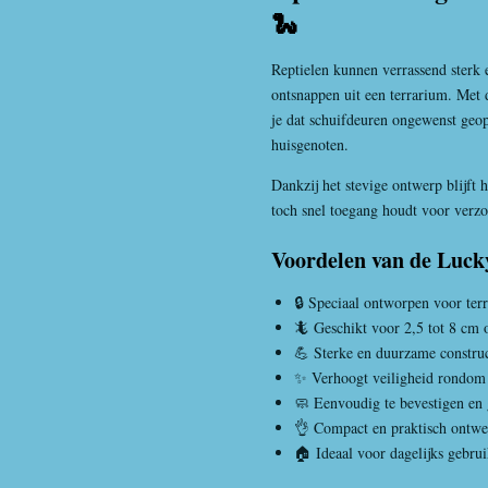
🐍
Reptielen kunnen verrassend sterk 
ontsnappen uit een terrarium. Met
je dat schuifdeuren ongewenst geo
huisgenoten.
Dankzij het stevige ontwerp blijft h
toch snel toegang houdt voor verz
Voordelen van de Luck
🔒 Speciaal ontworpen voor ter
🦎 Geschikt voor 2,5 tot 8 cm 
💪 Sterke en duurzame construc
✨ Verhoogt veiligheid rondom 
🧼 Eenvoudig te bevestigen en
👌 Compact en praktisch ontwe
🏠 Ideaal voor dagelijks gebru