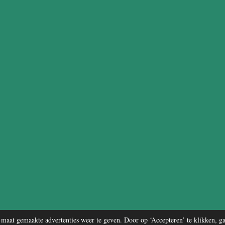
maat gemaakte advertenties weer te geven. Door op ‘Accepteren’ te klikken, g