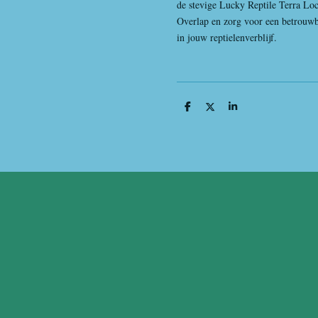
de stevige Lucky Reptile Terra Lo
Overlap en zorg voor een betrouwba
in jouw reptielenverblijf.
D
D
S
e
e
h
l
e
a
e
l
r
n
e