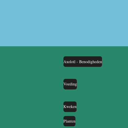
Axolotl - Benodigheden
Voeding
Kweken
Planten