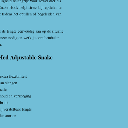
iligheid belangrijk voor zowel dier als
ake Hook helpt stress bij reptielen te
 tijdens het optillen of begeleiden van
e de lengte eenvoudig aan op de situatie.
neer nodig en werk je comfortabeler
m.
Med Adjustable Snake
tra flexibiliteit
van slangen
ctie
rhoud en verzorging
ebruik
j verstelbare lengte
lensoorten