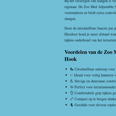
Bij het verzorgen van slangen is ve
eigenaar. De Zoo Med Adjustable Sn
verminderen en biedt extra controle
slangen.
Door de uitschuifbare functie pas j
Hierdoor houd je meer afstand wan
tijdens onderhoud van het terrariu
Voordelen van de Zoo 
Hook
🐍 Uitschuifbaar ontwerp voor ex
✨ Ideaal voor veilig hanteren 
💪 Stevige en duurzame constru
🧼 Perfect voor terrariumonde
👌 Comfortabele grip tijdens g
📏 Compact op te bergen dankzi
🦎 Geschikt voor diverse reptie