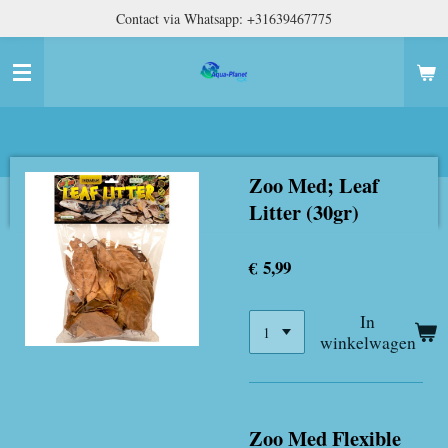
Contact via Whatsapp: +31639467775
Ga
direct
naar
de
hoofdinhoud
Zoo Med; Leaf
Litter (30gr)
€ 5,99
In
winkelwagen
Zoo Med Flexible