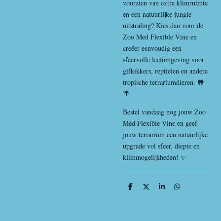
voorzien van extra klimruimte
en een natuurlijke jungle-
uitstraling? Kies dan voor de
Zoo Med Flexible Vine en
creëer eenvoudig een
sfeervolle leefomgeving voor
gifkikkers, reptielen en andere
tropische terrariumdieren. 🐸
🌴
Bestel vandaag nog jouw Zoo
Med Flexible Vine en geef
jouw terrarium een natuurlijke
upgrade vol sfeer, diepte en
klimmogelijkheden! ✨
D
D
S
D
e
e
h
e
l
e
a
l
e
l
r
e
n
e
n