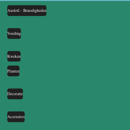
Axolotl - Benodigheden
Voeding
Kweken
Planten
Decoratie
Accesoires