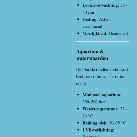
Levensverwachting:
25–
40 jaar
Gedrag:
Actief,
zwemmend
Moeilijkheid:
Gemiddeld
Aquarium &
waterwaarden
De Florida roodbuikschildpad
heeft een ruim aquaterrarium
nodig.
Minimaal aquarium:
300–500 liter
Watertemperatuur:
22–
26 °C
Basking plek:
30–35 °C
UVB-verlichting:
Essentieel