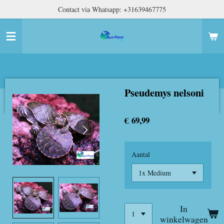
Contact via Whatsapp: +31639467775
Ga
direct
naar
de
hoofdinhoud
Pseudemys nelsoni
€ 69,99
Aantal
In
winkelwagen