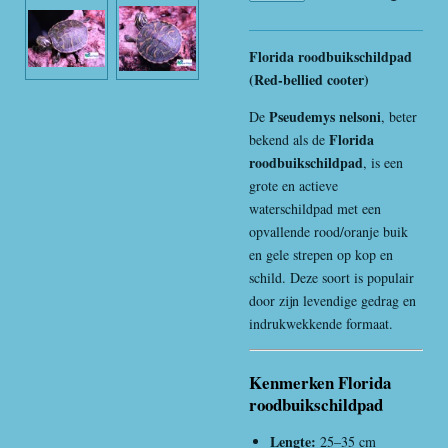
Florida roodbuikschildpad
(Red-bellied cooter)
Pseudemys nelsoni
De
, beter
Florida
bekend als de
roodbuikschildpad
, is een
grote en actieve
waterschildpad met een
opvallende rood/oranje buik
en gele strepen op kop en
schild. Deze soort is populair
door zijn levendige gedrag en
indrukwekkende formaat.
Kenmerken Florida
roodbuikschildpad
Lengte:
25–35 cm