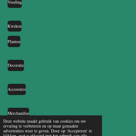
Voeding
Kweken
Planten
Decoratie
Accesoires
Merchandise
Deze website maakt gebruik van cookies om uw
ervaring te verbeteren en op maat gemaakte
advertenties weer te geven. Door op ‘Accepteren’ te
klikken, gaat u akkoord met het gebruik van alle