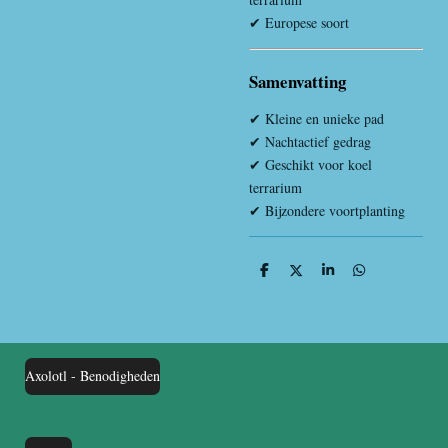
✔ Europese soort
Samenvatting
✔ Kleine en unieke pad
✔ Nachtactief gedrag
✔ Geschikt voor koel
terrarium
✔ Bijzondere voortplanting
D
D
S
D
e
e
h
e
l
e
a
l
e
l
r
e
n
e
n
Axolotl - Benodigheden