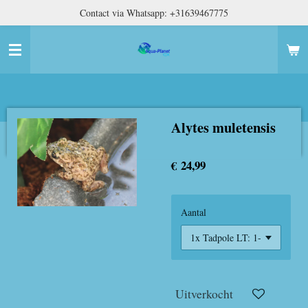
Contact via Whatsapp: +31639467775
Ga
direct
naar
de
hoofdinhoud
Alytes muletensis
€ 24,99
Aantal
Uitverkocht