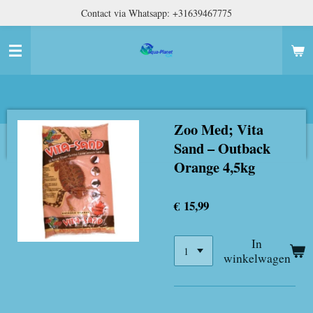
Contact via Whatsapp: +31639467775
Ga
direct
naar
de
hoofdinhoud
Zoo Med; Vita
Sand – Outback
Orange 4,5kg
€ 15,99
In
winkelwagen