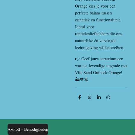
Orange kies je voor een
perfecte balans tussen
esthetiek en functionaliteit.
Ideaal voor
reptielenliefhebbers die een
natuurlijke én verzorgde
leefomgeving willen creëren.
👉 Geef jouw terrarium een
warme, levendige upgrade met
Vita Sand Outback Orange!
🏜️🧡🦎
D
D
S
D
e
e
h
e
l
e
a
l
e
l
r
e
n
e
n
Axolotl - Benodigheden