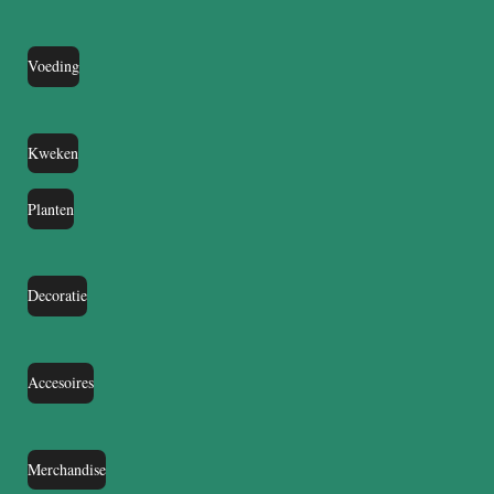
Voeding
Kweken
Planten
Decoratie
Accesoires
Merchandise