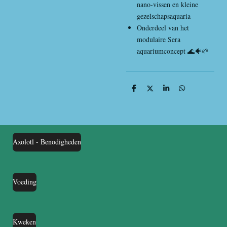
nano-vissen en kleine
gezelschapsaquaria
Onderdeel van het
modulaire Sera
aquariumconcept 🌊🐠🌱
D
D
S
D
e
e
h
e
l
e
a
l
e
l
r
e
n
e
n
Axolotl - Benodigheden
Voeding
Kweken