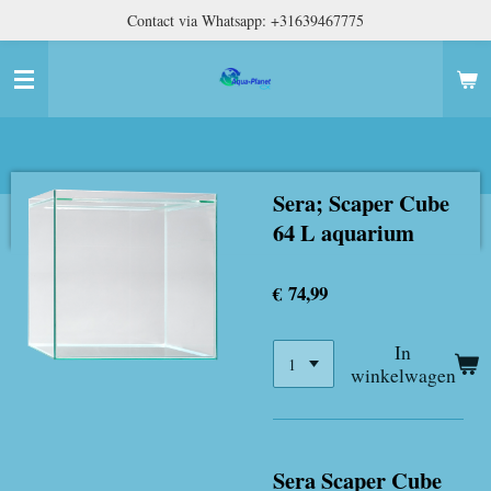
Contact via Whatsapp: +31639467775
Ga
direct
naar
de
hoofdinhoud
Sera; Scaper Cube
64 L aquarium
€ 74,99
In
winkelwagen
Sera Scaper Cube