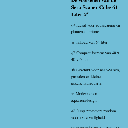
Sera Scaper Cube 64
Liter ✅
🌿 Ideaal voor aquascaping en
plantenaquariums
💧 Inhoud van 64 liter
📏 Compact formaat van 40 x
40 x 40 cm
🐠 Geschikt voor nano-vissen,
garnalen en kleine
gezelschapsaquaria
✨ Modern open
aquariumdesign
🦐 Jump-protectors rondom
voor extra veiligheid
⚙️ Inclusief Sera X-Edge 300