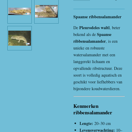
Spaanse ribbensalamander
Pleurodeles waltl
De
, beter
Spaanse
bekend als de
ribbensalamander
, is een
unieke en robuuste
watersalamander met een
langgerekt lichaam en
opvallende ribstructuur. Deze
soort is volledig aquatisch en
geschikt voor liefhebbers van
bijzondere koudwaterdieren.
Kenmerken
ribbensalamander
Lengte:
20–30 cm
Levensverwachting:
10–