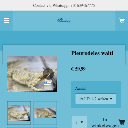
Contact via Whatsapp: +31639467775
Ga
direct
naar
de
hoofdinhoud
Pleurodeles waltl
€ 59,99
Aantal
In
winkelwagen