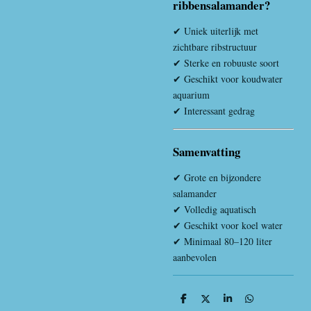
ribbensalamander?
✔ Uniek uiterlijk met
zichtbare ribstructuur
✔ Sterke en robuuste soort
✔ Geschikt voor koudwater
aquarium
✔ Interessant gedrag
Samenvatting
✔ Grote en bijzondere
salamander
✔ Volledig aquatisch
✔ Geschikt voor koel water
✔ Minimaal 80–120 liter
aanbevolen
D
D
S
D