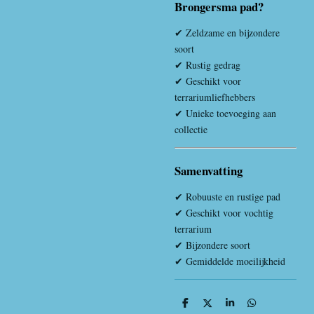
Brongersma pad?
✔ Zeldzame en bijzondere
soort
✔ Rustig gedrag
✔ Geschikt voor
terrariumliefhebbers
✔ Unieke toevoeging aan
collectie
Samenvatting
✔ Robuuste en rustige pad
✔ Geschikt voor vochtig
terrarium
✔ Bijzondere soort
✔ Gemiddelde moeilijkheid
D
D
S
D