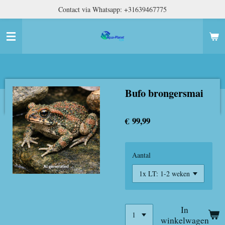
Contact via Whatsapp: +31639467775
Ga
direct
naar
de
hoofdinhoud
Bufo brongersmai
€ 99,99
Aantal
In
winkelwagen