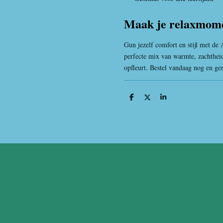
Maak je relaxmome
Gun jezelf comfort en stijl met de 
perfecte mix van warmte, zachtheid
opfleurt. Bestel vandaag nog en ge
D
D
S
e
e
h
l
e
a
e
l
r
n
e