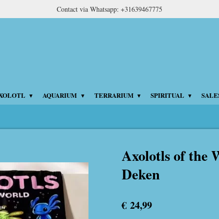
Contact via Whatsapp: +31639467775
XOLOTL
AQUARIUM
TERRARIUM
SPIRITUAL
SALE
Axolotls of the 
Deken
€ 24,99