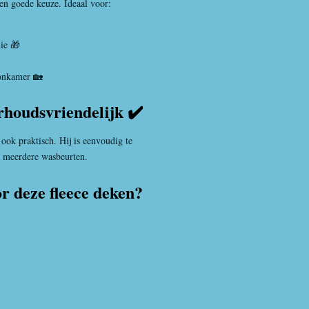
 een goede keuze. Ideaal voor:
ie 🎁
oonkamer 🏡
houdsvriendelijk ✔️
 ook praktisch. Hij is eenvoudig te
na meerdere wasbeurten.
 deze fleece deken?