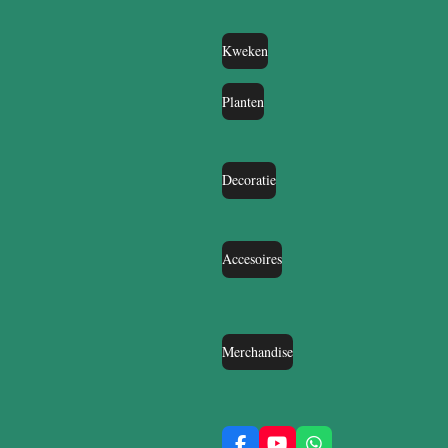
Kweken
Planten
Decoratie
Accesoires
Merchandise