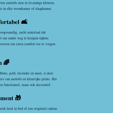
rten axolotls zien in levendige kleuren,
 is in elke woonkamer of slaapkamer.
ortabel 🛋️
oogwaardig, zacht materiaal dat
ct om onder weg te kruipen tijdens
gewoon om extra comfort toe te voegen
n 🌈
lbino, gold, lavender en meer, is deze
s van axolotls en kleurrijke prints. Het
en functioneel, maar ook decoratief.
oment 🎁
oek leest in bed of een origineel cadeau