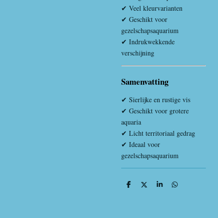
✔ Veel kleurvarianten
✔ Geschikt voor
gezelschapsaquarium
✔ Indrukwekkende
verschijning
Samenvatting
✔ Sierlijke en rustige vis
✔ Geschikt voor grotere
aquaria
✔ Licht territoriaal gedrag
✔ Ideaal voor
gezelschapsaquarium
D
D
S
D
e
e
h
e
l
e
a
l
e
l
r
e
n
e
n