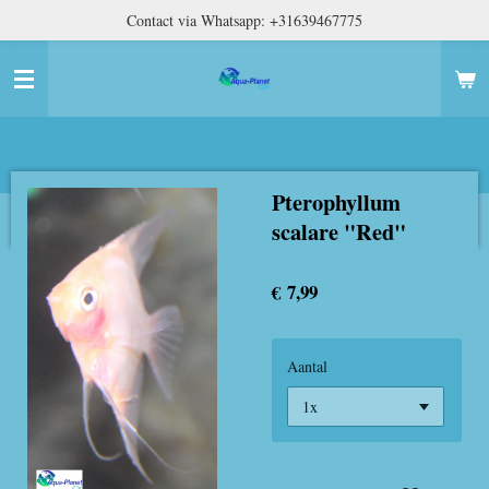
Contact via Whatsapp: +31639467775
Ga
direct
naar
de
hoofdinhoud
Pterophyllum
scalare "Red"
€ 7,99
Aantal