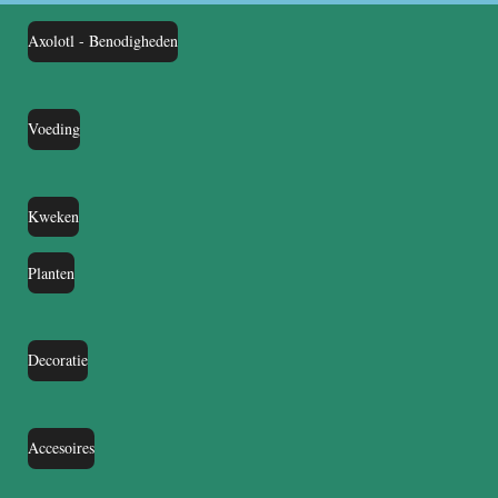
Axolotl - Benodigheden
Voeding
Kweken
Planten
Decoratie
Accesoires