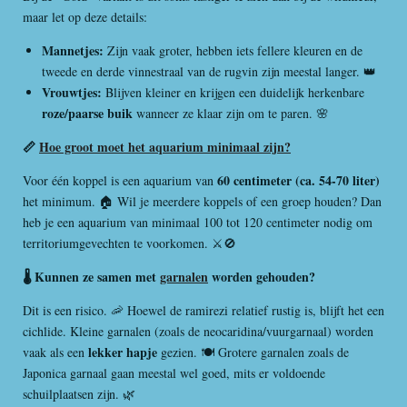
maar let op deze details:
Mannetjes:
Zijn vaak groter, hebben iets fellere kleuren en de
tweede en derde vinnestraal van de rugvin zijn meestal langer. 👑
Vrouwtjes:
Blijven kleiner en krijgen een duidelijk herkenbare
roze/paarse buik
wanneer ze klaar zijn om te paren. 🌸
📏
Hoe groot moet het aquarium minimaal zijn?
60 centimeter (ca. 54-70 liter)
Voor één koppel is een aquarium van
het minimum. 🏠 Wil je meerdere koppels of een groep houden? Dan
heb je een aquarium van minimaal 100 tot 120 centimeter nodig om
territoriumgevechten te voorkomen. ⚔️🚫
🌡️ Kunnen ze samen met
garnalen
worden gehouden?
Dit is een risico. 🦐 Hoewel de ramirezi relatief rustig is, blijft het een
cichlide. Kleine garnalen (zoals de neocaridina/vuurgarnaal) worden
lekker hapje
vaak als een
gezien. 🍽️ Grotere garnalen zoals de
Japonica garnaal gaan meestal wel goed, mits er voldoende
schuilplaatsen zijn. 🌿