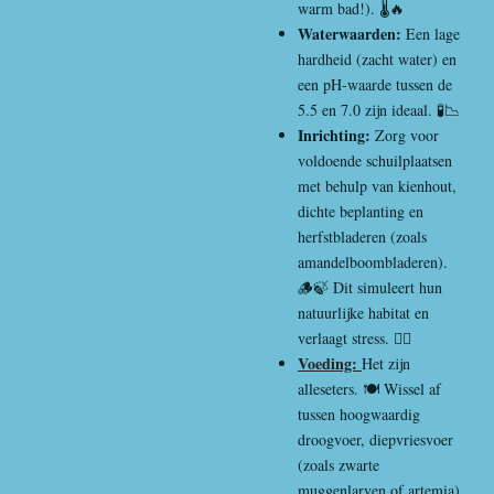
warm bad!). 🌡️🔥
Waterwaarden:
Een lage
hardheid (zacht water) en
een pH-waarde tussen de
5.5 en 7.0 zijn ideaal. 🧪📉
Inrichting:
Zorg voor
voldoende schuilplaatsen
met behulp van kienhout,
dichte beplanting en
herfstbladeren (zoals
amandelboombladeren).
🪵🍃 Dit simuleert hun
natuurlijke habitat en
verlaagt stress. 🧘‍♂️
Voeding:
Het zijn
alleseters. 🍽️ Wissel af
tussen hoogwaardig
droogvoer, diepvriesvoer
(zoals zwarte
muggenlarven of artemia)