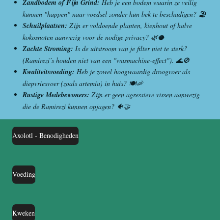
Zandbodem of Fijn Grind:
Heb je een bodem waarin ze veilig
kunnen "happen" naar voedsel zonder hun bek te beschadigen? 🏖️
Schuilplaatsen:
Zijn er voldoende planten, kienhout of halve
kokosnoten aanwezig voor de nodige privacy? 🌿🥥
Zachte Stroming:
Is de uitstroom van je filter niet te sterk?
(Ramirezi’s houden niet van een "wasmachine-effect"). 🌊🚫
Kwaliteitsvoeding:
Heb je zowel hoogwaardig droogvoer als
diepvriesvoer (zoals artemia) in huis? 🍽️🦐
Rustige Medebewoners:
Zijn er geen agressieve vissen aanwezig
die de Ramirezi kunnen opjagen? 🐠🤝
Axolotl - Benodigheden
Voeding
Kweken