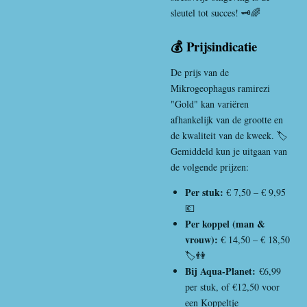
sleutel tot succes! 🗝️🌈
💰 Prijsindicatie
De prijs van de
Mikrogeophagus ramirezi
"Gold" kan variëren
afhankelijk van de grootte en
de kwaliteit van de kweek. 🏷️
Gemiddeld kun je uitgaan van
de volgende prijzen:
Per stuk:
€ 7,50 – € 9,95
💶
Per koppel (man &
vrouw):
€ 14,50 – € 18,50
🏷️👫
Bij Aqua-Planet:
€6,99
per stuk, of €12,50 voor
een Koppeltje