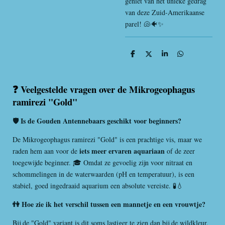
geniet van het unieke gedrag
van deze Zuid-Amerikaanse
parel! 🐚🐠✨
D
D
S
D
e
e
h
e
l
e
a
l
e
l
r
e
n
e
n
❓ Veelgestelde vragen over de Mikrogeophagus
ramirezi "Gold"
🛡️ Is de Gouden Antennebaars geschikt voor beginners?
De Mikrogeophagus ramirezi "Gold" is een prachtige vis, maar we
iets meer ervaren aquariaan
raden hem aan voor de
of de zeer
toegewijde beginner. 🎓 Omdat ze gevoelig zijn voor nitraat en
schommelingen in de waterwaarden (pH en temperatuur), is een
stabiel, goed ingedraaid aquarium een absolute vereiste. 🧪💧
👫 Hoe zie ik het verschil tussen een mannetje en een vrouwtje?
Bij de "Gold" variant is dit soms lastiger te zien dan bij de wildkleur,