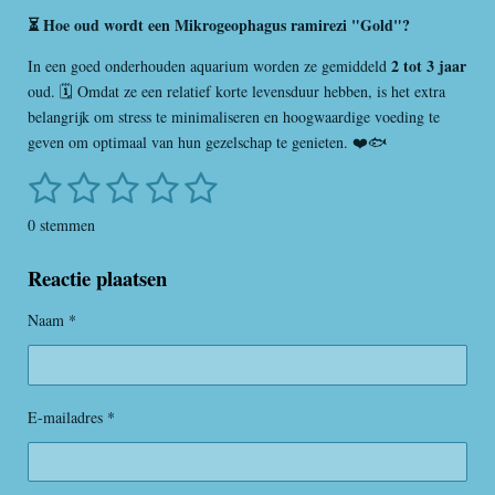
⏳ Hoe oud wordt een Mikrogeophagus ramirezi "Gold"?
2 tot 3 jaar
In een goed onderhouden aquarium worden ze gemiddeld
oud. 🗓️ Omdat ze een relatief korte levensduur hebben, is het extra
belangrijk om stress te minimaliseren en hoogwaardige voeding te
geven om optimaal van hun gezelschap te genieten. ❤️🐟
1
2
3
4
5
S
R
t
a
s
s
s
s
s
e
0 stemmen
t
m
t
t
t
t
t
i
m
Reactie plaatsen
e
e
e
e
e
n
e
n
g
r
r
r
r
r
Naam *
:
r
r
r
r
0
s
e
e
e
e
t
E-mailadres *
n
n
n
n
e
r
r