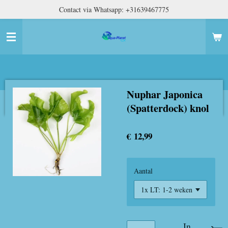
Contact via Whatsapp: +31639467775
Ga
direct
naar
de
hoofdinhoud
Nuphar Japonica
(Spatterdock) knol
€ 12,99
Aantal
In