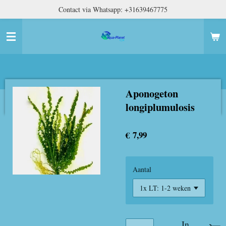
Contact via Whatsapp: +31639467775
Ga
direct
naar
de
hoofdinhoud
Aponogeton
longiplumulosis
€ 7,99
Aantal
In