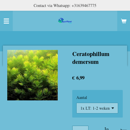
Contact via Whatsapp: +31639467775
Ga
direct
naar
de
hoofdinhoud
Ceratophillum
demersum
€ 6,99
Aantal
In