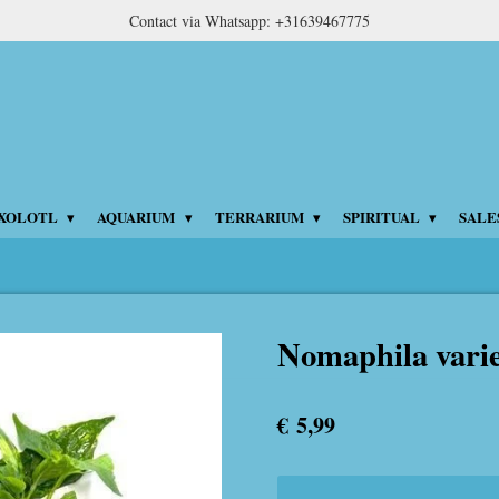
Contact via Whatsapp: +31639467775
XOLOTL
AQUARIUM
TERRARIUM
SPIRITUAL
SALE
Nomaphila vari
€ 5,99