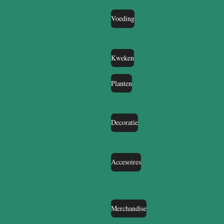
Voeding
Kweken
Planten
Decoratie
Accesoires
Merchandise