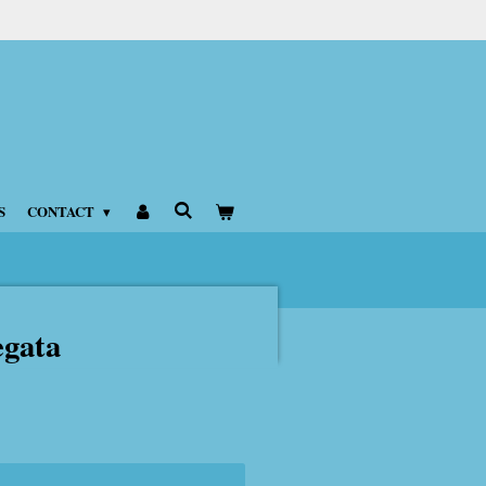
S
CONTACT
egata