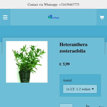
Contact via Whatsapp: +31639467775
Ga
direct
naar
de
hoofdinhoud
Heteranthera
zosteraefolia
€ 5,99
Aantal
In